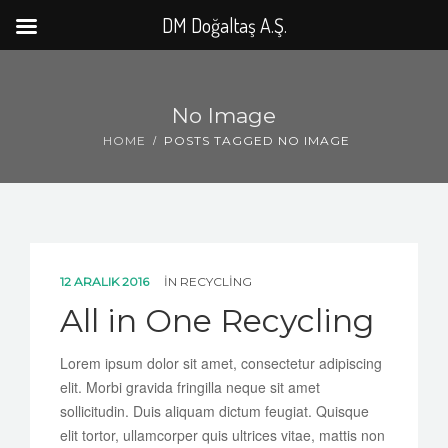
DM Doğaltaş A.Ş.
No Image
HOME
POSTS TAGGED NO IMAGE
12 ARALIK 2016
IN
RECYCLING
All in One Recycling
Lorem ipsum dolor sit amet, consectetur adipiscing
elit. Morbi gravida fringilla neque sit amet
sollicitudin. Duis aliquam dictum feugiat. Quisque
elit tortor, ullamcorper quis ultrices vitae, mattis non